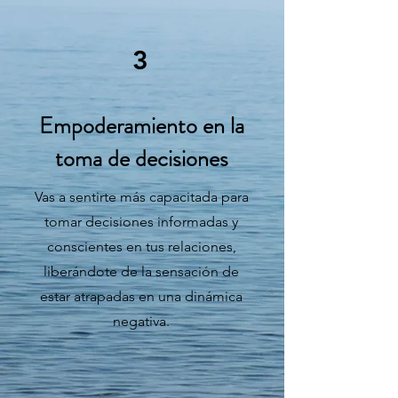
3
Empoderamiento en la
toma de decisiones
Vas a sentirte más capacitada para
tomar decisiones informadas y
conscientes en tus relaciones,
liberándote de la sensación de
estar atrapadas en una dinámica
negativa.