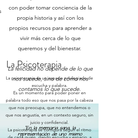
con poder tomar conciencia de la
s
propia historia y así con los
propios recursos para aprender a
vivir más cerca de lo que
queremos y del bienestar.
La Psicoterapia
La felicidad no depende de lo que
La psicoterapia es un espacio privilegiado de
nos sucede, sino de cómo nos
escucha y palabra.
contamos lo que sucede.
Es un momento para poder poner en
palabra todo eso que nos pasa por la cabeza
que nos preocupa, que no entendemos o
que nos angustia, en un contexto seguro, sin
juicio y confidencial.
“En la memoria sana, la
La psicoterapia se configura segun el ritmo
representación de uno mismo
de cada quién, dando escucha y espacio a